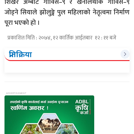
शिखर अम्बोटे गाविस–९ र खनालथोक गाविस–९
जोड्ने सियाले झोलुङ्गे पुल महिलाको नेतृत्वमा निर्माण
पूरा भएको हो ।
प्रकाशित मिति : २०७४, १२ कार्तिक आईतबार १२ : ११ बजे
प्रतिक्रिया