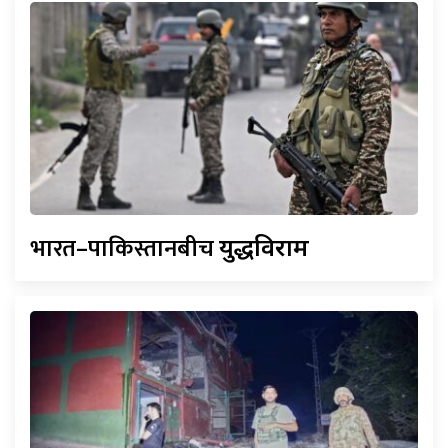
भारत–पाकिस्तानबीच
युद्धविराम