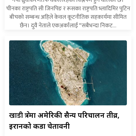
नयाँ ध्रुवीकरणतर्फ धकेलिरहेको विश्लेषण हुन थालेको छ।
चीनका राष्ट्रपति सी जिनपिङ र रूसका राष्ट्रपति भ्लादिमिर पुटिन
बीचको सम्बन्ध अहिले केवल कूटनीतिक सहकार्यमा सीमित
छैन। दुवै नेताले एकअर्कालाई “सबैभन्दा निकट…
खाडी
क्षेत्रमा अमेरिकी सैन्य परिचालन तीव्र,
इरानको कडा चेतावनी