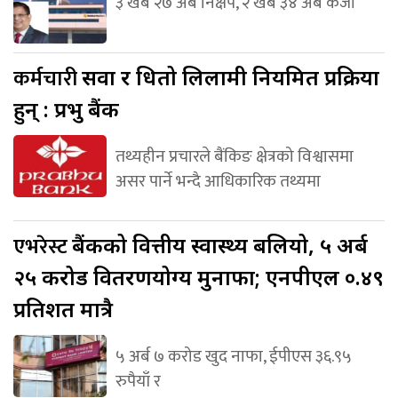
३ खर्ब २७ अर्ब निक्षेप, २ खर्ब ३४ अर्ब कर्जा
कर्मचारी
सरुवा र धितो लिलामी नियमित प्रक्रिया
हुन् : प्रभु बैंक
तथ्यहीन प्रचारले बैंकिङ क्षेत्रको विश्वासमा
असर पार्ने भन्दै आधिकारिक तथ्यमा
एभरेस्ट
बैंकको वित्तीय स्वास्थ्य बलियो, ५ अर्ब
२५ करोड वितरणयोग्य मुनाफा; एनपीएल ०.४९
प्रतिशत मात्रै
५ अर्ब ७ करोड खुद नाफा, ईपीएस ३६.९५
रुपैयाँ र