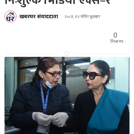
निःशुल्क भिडियो एक्स–रे
खबरघर संवाददाता
२०८१, १२ मंसिर बुधबार
0
Shares