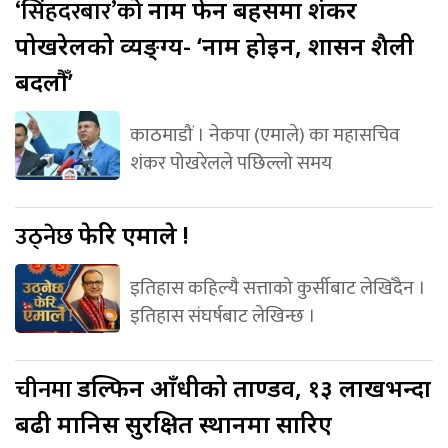
‘सिंहदरबार’को
नाम फेर्ने बहसमा शंकर
पोखरेलको व्यङ्ग्य- ‘नाम होइन, शासन शैली
बदलौँ’
काठमाडौं । नेकपा (एमाले) का महासचिव
शंकर पोखरेलले पछिल्लो समय
उठ्नेछ
फेरि एमाले !
इतिहास कहिल्यै सत्ताको कुर्सीबाट लेखिँदैन ।
इतिहास संघर्षबाट लेखिन्छ ।
चीनमा
डल्फिन आँधीको ताण्डव, १३ लाखभन्दा
बढी मानिस सुरक्षित स्थानमा सारिए