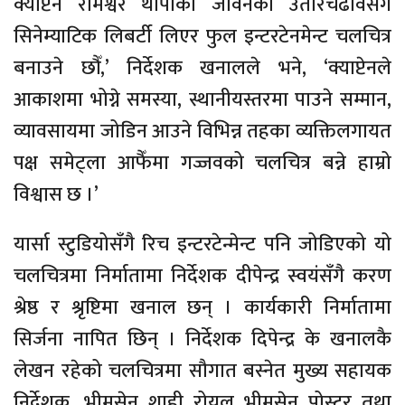
क्याप्टेन रामेश्वर थापाको जीवनका उतारचढावसँगै
सिनेम्याटिक लिबर्टी लिएर फुल इन्टरटेनमेन्ट चलचित्र
बनाउने छौँ,’ निर्देशक खनालले भने, ‘क्याप्टेनले
आकाशमा भोग्ने समस्या, स्थानीयस्तरमा पाउने सम्मान,
व्यावसायमा जोडिन आउने विभिन्न तहका व्यक्तिलगायत
पक्ष समेट्ला आफैँमा गज्जवको चलचित्र बन्ने हाम्रो
विश्वास छ ।’
यार्सा स्टुडियोसँगै रिच इन्टरटेन्मेन्ट पनि जोडिएको यो
चलचित्रमा निर्मातामा निर्देशक दीपेन्द्र स्वयंसँगै करण
श्रेष्ठ र श्रृष्टिमा खनाल छन् । कार्यकारी निर्मातामा
सिर्जना नापित छिन् । निर्देशक दिपेन्द्र के खनालकै
लेखन रहेको चलचित्रमा सौगात बस्नेत मुख्य सहायक
निर्देशक, भीमसेन शाही रोयल भीमसेनु पोस्टर तथा