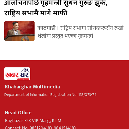
आलोचनापछि
गृहमन्त्री सुधन गुरुङ झुके,
राष्ट्रिय सभामै मागे माफी
काठमाडौ । राष्ट्रिय सभामा सांसदहरूसँग रुखो
शैलीमा प्रस्तुत भएका गृहमन्त्री
Khabarghar Multimedia
Department of Information Registration No: 118/073-74
Head Office
Bagbazar -28 VIP Marg, KTM
Contact No: 9851204183, 9841514183