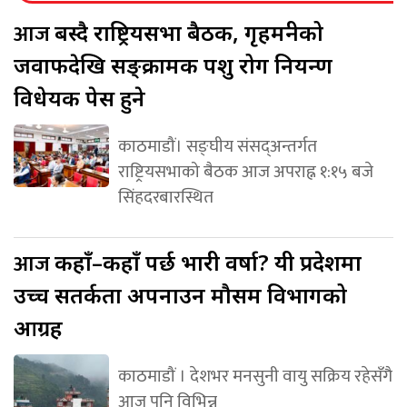
आज
बस्दै राष्ट्रियसभा बैठक, गृहमन्त्रीको
जवाफदेखि सङ्क्रामक पशु रोग नियन्त्रण
विधेयक पेस हुने
काठमाडौं। सङ्घीय संसद्अन्तर्गत
राष्ट्रियसभाको बैठक आज अपराह्न १:१५ बजे
सिंहदरबारस्थित
आज
कहाँ–कहाँ पर्छ भारी वर्षा? यी प्रदेशमा
उच्च सतर्कता अपनाउन मौसम विभागको
आग्रह
काठमाडौं । देशभर मनसुनी वायु सक्रिय रहेसँगै
आज पनि विभिन्न