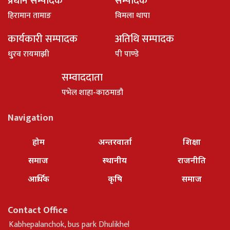
प्रधान सम्पादक
सम्पादक
हिरामान तामाङ
विमला थापा
कार्यकारी सम्पादक
अतिथि सम्पादक
धु्रव रायमाझी
पी पाण्डे
सम्वाददाता
पभेल शाहा-काठमाडौ
Navigation
होम
अन्तरवार्ता
शिक्षा
समाज
स्थानीय
राजनीति
आर्थिक
कृषि
समाज
Contact Office
Kabhepalanchok, bus park Dhulikhel