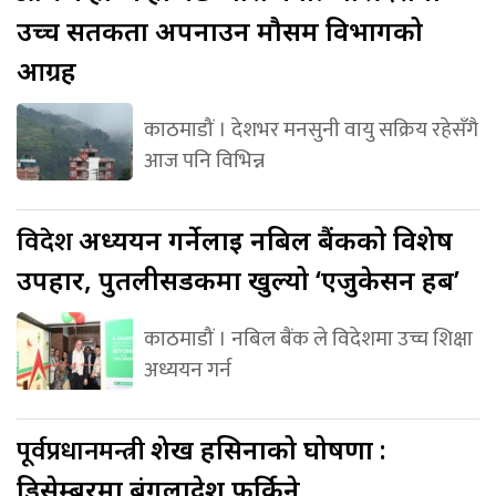
उच्च सतर्कता अपनाउन मौसम विभागको
आग्रह
काठमाडौं । देशभर मनसुनी वायु सक्रिय रहेसँगै
आज पनि विभिन्न
विदेश
अध्ययन गर्नेलाई नबिल बैंकको विशेष
उपहार, पुतलीसडकमा खुल्यो ‘एजुकेसन हब’
काठमाडौं । नबिल बैंक ले विदेशमा उच्च शिक्षा
अध्ययन गर्न
पूर्वप्रधानमन्त्री
शेख हसिनाको घोषणा :
डिसेम्बरमा बंगलादेश फर्किने