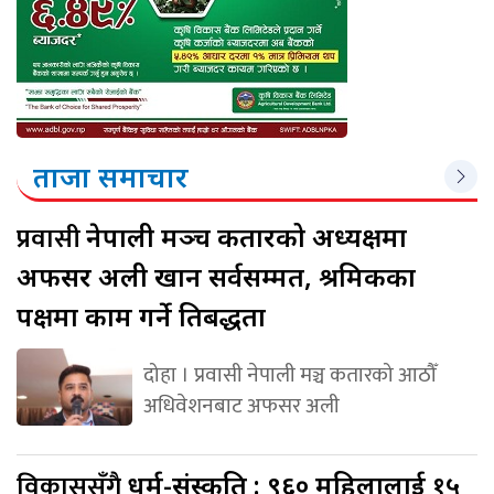
ताजा समाचार
प्रवासी
नेपाली मञ्च कतारको अध्यक्षमा
अफसर अली खान सर्वसम्मत, श्रमिकका
पक्षमा काम गर्ने प्रतिबद्धता
दोहा । प्रवासी नेपाली मञ्च कतारको आठौँ
अधिवेशनबाट अफसर अली
विकाससँगै
धर्म-संस्कृति : ९६० महिलालाई १५