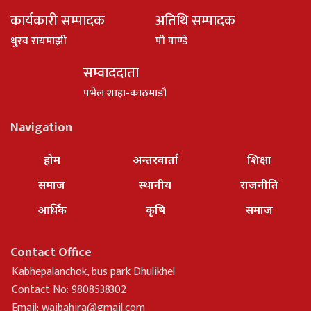
कार्यकारी सम्पादक
अतिथि सम्पादक
धु्रव रायमाझी
पी पाण्डे
सम्वाददाता
पभेल शाहा-काठमाडौ
Navigation
होम
अन्तरवार्ता
शिक्षा
समाज
स्थानीय
राजनीति
आर्थिक
कृषि
समाज
Contact Office
Kabhepalanchok, bus park Dhulikhel
Contact No: 9808538302
Email:
waibahira@gmail.com