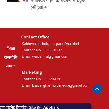
नेपालको प्रमुख कार्यकारी अधिकृत
(सीईओ)मा
Contact Office
Kabhepalanchok, bus park Dhulikhel
शिक्षा
Contact No: 9808538302
Email:
waibahira@gmail.com
राजनीति
समाज
Marketing
Contact No: 9851204183
Email:
khabargharmultimedia@gmail.com
ा प्राइभेट लिमिटेड | Site By :
Appharu