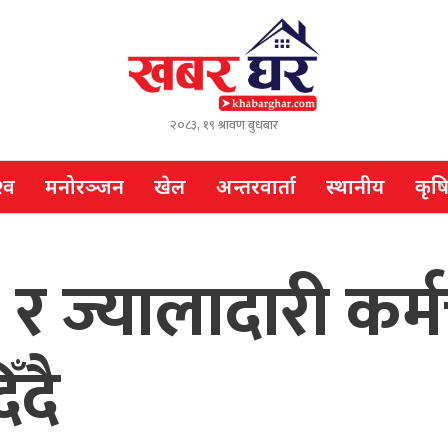
२०८३, १९ श्रावण बुधबार
्व
मनोरञ्जन
खेल
अन्तरवार्ता
स्थानीय
कृष
 र ज्यालादारी कर्
ँदै