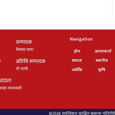
Navigation
सम्पादक
विमला थापा
होम
अन्तरवार्ता
क
अतिथि सम्पादक
समाज
स्थानीय
पी पाण्डे
आर्थिक
कृषि
ाददाता
शाहा-काठमाडौ
©2026 सर्वाधिकार सुरक्षित खबरघर मल्टिमिडिय