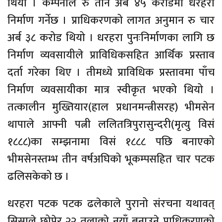
थियो । कम्पनीले रु तीन अर्ब ४५ करोडमा धरहरा
निर्माण गर्नेछ । प्राधिकरणको लागत अनुमान रु चार
अर्ब ३८ करोड थियो । धरहरा पुनःनिर्माणका लागि छ
निर्माण व्यवसायीले प्राविधिकसहित आर्थिक प्रस्ताव
दर्ता गरेका थिए । तीमध्ये प्राविधिक प्रस्तावमा पाँच
निर्माण व्यवसायीका मात्र स्वीकृत भएको थियो ।
तत्कालीन मुख्तियार(हाल प्रधानमन्त्रीसरह) भीमसेन
थापाले आफ्नी पत्नी ललितत्रिपुरासुन्दरी(मृत्यु विसं
१८८८)का सम्झनामा विसं १८८८ पछि बनाएको
भीमसेनस्तम्भ तीन वर्षअघिको भूकम्पसहित चार पटक
ढलिसकेको छ ।
धरहरा पटक पटक ढलेकाले पुरानो संरचना यथावत्
सिसाले छोपेर २२ तलाको नयाँ बनाउने प्राधिकरणको