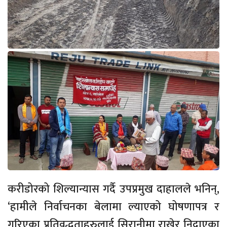
करीडोरको शिल्यान्यास गर्दै उपप्रमुख दाहालले भनिन्,
‘हामीले निर्वाचनका बेलामा ल्याएको घोषणापत्र र
गरिएका प्रतिवद्धताहरुलाई सिरानीमा राखेर निदाएका