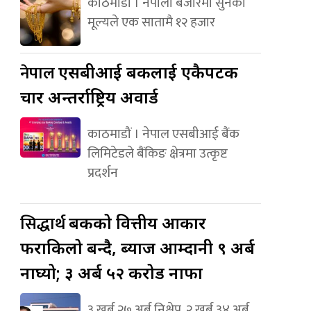
काठमाडौं । नेपाली बजारमा सुनको
मूल्यले एक सातामै १२ हजार
नेपाल
एसबीआई बैंकलाई एकैपटक
चार अन्तर्राष्ट्रिय अवार्ड
काठमाडौं । नेपाल एसबीआई बैंक
लिमिटेडले बैंकिङ क्षेत्रमा उत्कृष्ट
प्रदर्शन
सिद्धार्थ
बैंकको वित्तीय आकार
फराकिलो बन्दै, ब्याज आम्दानी ९ अर्ब
नाघ्यो; ३ अर्ब ५२ करोड नाफा
३ खर्ब २७ अर्ब निक्षेप, २ खर्ब ३४ अर्ब