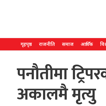
गृहपृष्ठ
राजनीति
समाज
आर्थिक
विश
पनौतीमा ट्रि
अकालमै मृत्यु