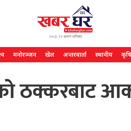
२०८३, २२ श्रावण शनिबार
्व
मनोरञ्जन
खेल
अन्तरवार्ता
स्थानीय
कृष
परको ठक्करबाट 