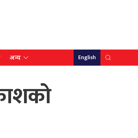
English
ि
अन्य
आकाशको