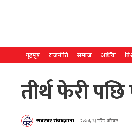
गृहपृष्ठ
राजनीति
समाज
आर्थिक
विश
तीर्थ फेरी पछि 
खबरघर संवाददाता
२०७४, २३ मंसिर शनिबार