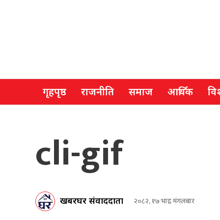
गृहपृष्ठ
राजनीति
समाज
आर्थिक
विश
cli-gif
खबरघर संवाददाता
२०८२, १७ भाद्र मंगलबार