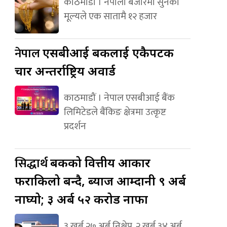
काठमाडौं । नेपाली बजारमा सुनको
मूल्यले एक सातामै १२ हजार
नेपाल
एसबीआई बैंकलाई एकैपटक
चार अन्तर्राष्ट्रिय अवार्ड
काठमाडौं । नेपाल एसबीआई बैंक
लिमिटेडले बैंकिङ क्षेत्रमा उत्कृष्ट
प्रदर्शन
सिद्धार्थ
बैंकको वित्तीय आकार
फराकिलो बन्दै, ब्याज आम्दानी ९ अर्ब
नाघ्यो; ३ अर्ब ५२ करोड नाफा
३ खर्ब २७ अर्ब निक्षेप, २ खर्ब ३४ अर्ब