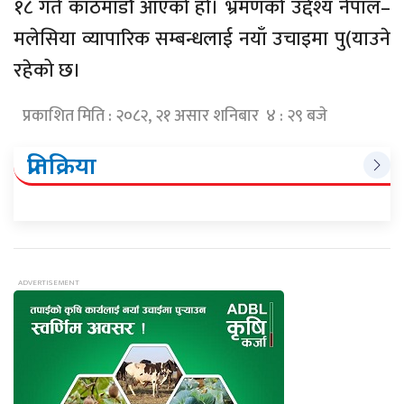
१८ गते काठमाडौँ आएको हो। भ्रमणको उद्देश्य नेपाल–
मलेसिया व्यापारिक सम्बन्धलाई नयाँ उचाइमा पु(याउने
रहेको छ।
प्रकाशित मिति : २०८२, २१ असार शनिबार ४ : २९ बजे
प्रतिक्रिया