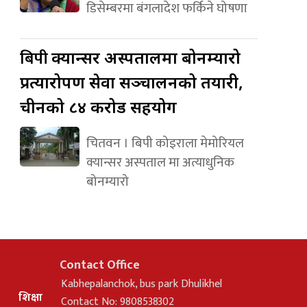
डिसेम्बरमा बंगलादेश फर्किने घोषणा
बिपी
क्यान्सर अस्पतालमा बोनम्यारो
प्रत्यारोपण सेवा सञ्चालनको तयारी,
चीनको ८४ करोड सहयोग
चितवन । बिपी कोइराला मेमोरियल
क्यान्सर अस्पताल मा अत्याधुनिक
बोनम्यारो
Contact Office
Kabhepalanchok, bus park Dhulikhel
शिक्षा
Contact No: 9808538302