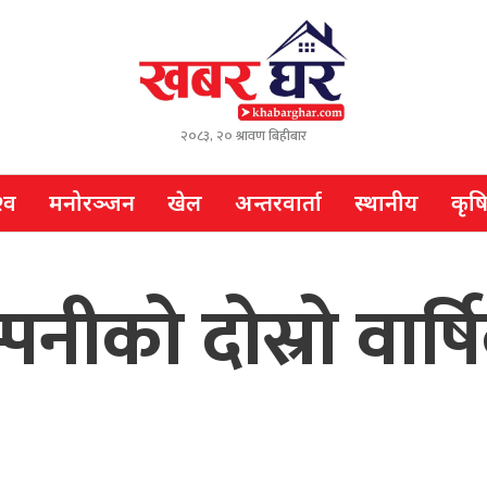
२०८३, २० श्रावण बिहीबार
्व
मनोरञ्जन
खेल
अन्तरवार्ता
स्थानीय
कृष
म्पनीको दोस्रो वार्