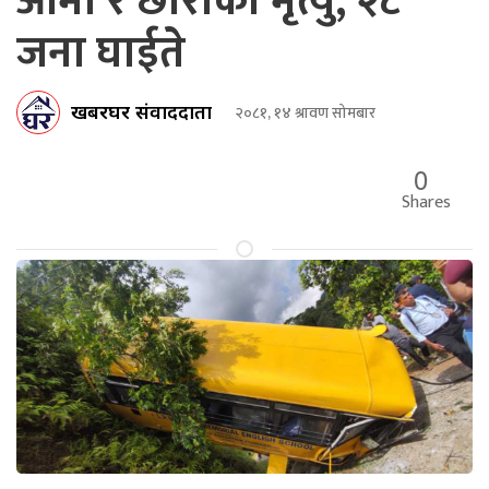
आमा र छोराको मृत्यु, २८
जना घाईते
खबरघर संवाददाता
२०८१, १४ श्रावण सोमबार
0
Shares