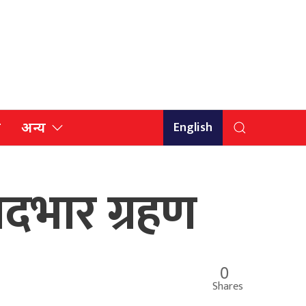
English
ि
अन्य
ा पदभार ग्रहण
0
Shares