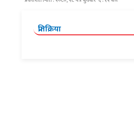
प्रकाशित मिति : २०८०, २८ चैत्र बुधबार ६ : १२ बजे
प्रतिक्रिया