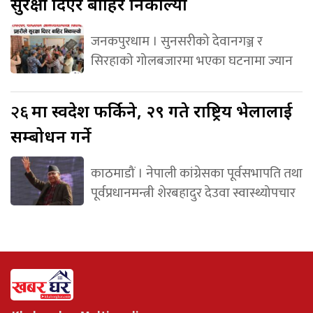
सुरक्षा दिएर बाहिर निकाल्यो
जनकपुरधाम । सुनसरीको देवानगञ्ज र
सिरहाको गोलबजारमा भएका घटनामा ज्यान
२६
मा स्वदेश फर्किने, २९ गते राष्ट्रिय भेलालाई
सम्बोधन गर्ने
काठमाडौं । नेपाली कांग्रेसका पूर्वसभापति तथा
पूर्वप्रधानमन्त्री शेरबहादुर देउवा स्वास्थ्योपचार