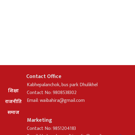
Contact Office
Kabhepalanchok, bus park Dhulikhel
शिक्षा
Contact No: 9808538302
Email:
waibahira@gmail.com
राजनीति
समाज
Marketing
Contact No: 9851204183