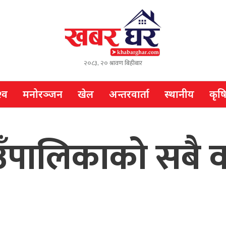
२०८३, २० श्रावण बिहीबार
्व
मनोरञ्जन
खेल
अन्तरवार्ता
स्थानीय
कृष
पालिकाको सबै वड