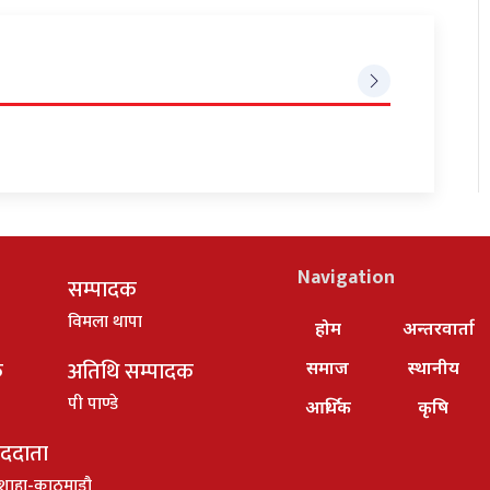
Navigation
सम्पादक
विमला थापा
होम
अन्तरवार्ता
क
अतिथि सम्पादक
समाज
स्थानीय
पी पाण्डे
आर्थिक
कृषि
ाददाता
शाहा-काठमाडौ