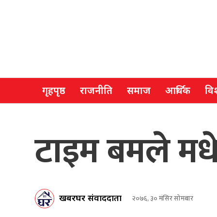
गृहपृष्ठ
राजनीति
समाज
आर्थिक
विश
टाइम बमले मधे
खबरघर संवाददाता
२०७६, ३० मंसिर सोमबार