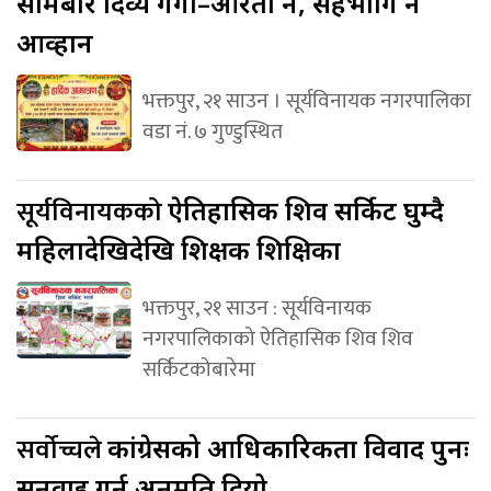
सोमबार दिव्य गंगा–आरती हुने, सहभागि हुन
आव्हान
भक्तपुर, २१ साउन । सूर्यविनायक नगरपालिका
वडा नं. ७ गुण्डुस्थित
सूर्यविनायकको
ऐतिहासिक शिव सर्किट घुम्दै
महिलादेखिदेखि शिक्षक शिक्षिका
भक्तपुर, २१ साउन : सूर्यविनायक
नगरपालिकाको ऐतिहासिक शिव शिव
सर्किटकोबारेमा
सर्वोच्चले
कांग्रेसको आधिकारिकता विवाद पुनः
सुनुवाइ गर्न अनुमति दियो