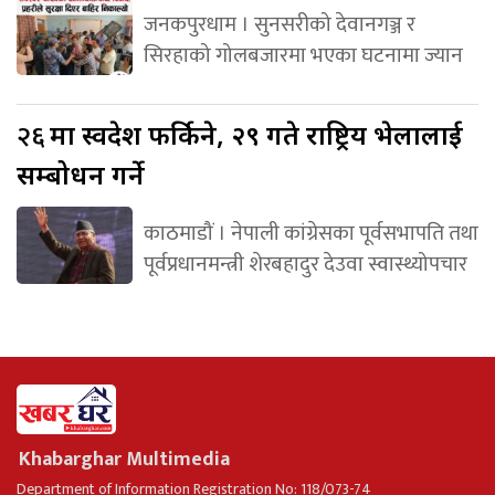
जनकपुरधाम । सुनसरीको देवानगञ्ज र
सिरहाको गोलबजारमा भएका घटनामा ज्यान
२६
मा स्वदेश फर्किने, २९ गते राष्ट्रिय भेलालाई
सम्बोधन गर्ने
काठमाडौं । नेपाली कांग्रेसका पूर्वसभापति तथा
पूर्वप्रधानमन्त्री शेरबहादुर देउवा स्वास्थ्योपचार
Khabarghar Multimedia
Department of Information Registration No: 118/073-74