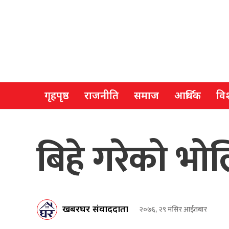
गृहपृष्ठ
राजनीति
समाज
आर्थिक
विश
बिहे गरेको भोल
खबरघर संवाददाता
२०७६, २९ मंसिर आईतबार