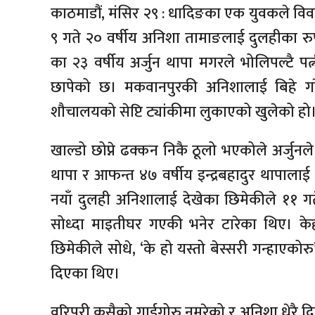
काठमाडौं, मंसिर २९ : धादिङका एक युवकले विवा
९ गते २० वर्षीय अनिशा तामाङलाई दुलहीका रु
का २३ वर्षीय अर्जुन थापा मगरले भोलिपल्टै प
छापेको छ। मकवानपुरकी अनिशालाई बिहे गर
शौचालयको सेप्टि ट्यांकीमा लुकाएको खुलेको हो
खाल्डो छोप्ने ढक्कन निकै ठूलो भएकोले अर्ज
थापा र आफन्त ४७ वर्षीय इन्द्रबहादुर थापालाई
नयाँ दुलही अनिशालाई देखेका छिमेकीले ११ गत
सोध्दा माइतीघर गएकी भनेर टारेका थिए। के
छिमेकीले सोधे, ‘के हो यस्तो बेस्सरी गन्हाएक
दिएका थिए।
वरिपरी कसैको गाईगोरु नमरेको र अनिशा धेरै द