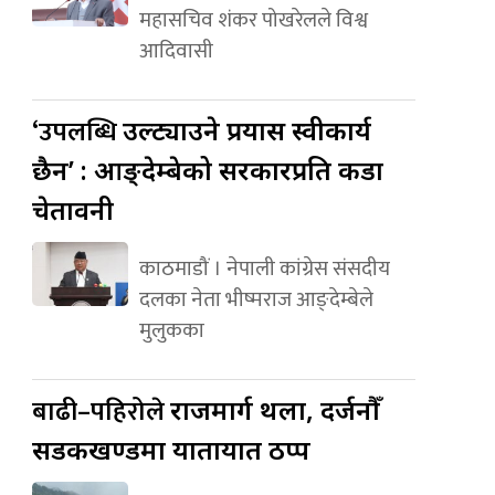
महासचिव शंकर पोखरेलले विश्व
आदिवासी
‘उपलब्धि
उल्ट्याउने प्रयास स्वीकार्य
छैन’ : आङ्देम्बेको सरकारप्रति कडा
चेतावनी
काठमाडौं । नेपाली कांग्रेस संसदीय
दलका नेता भीष्मराज आङ्देम्बेले
मुलुकका
बाढी–पहिरोले
राजमार्ग थला, दर्जनौँ
सडकखण्डमा यातायात ठप्प