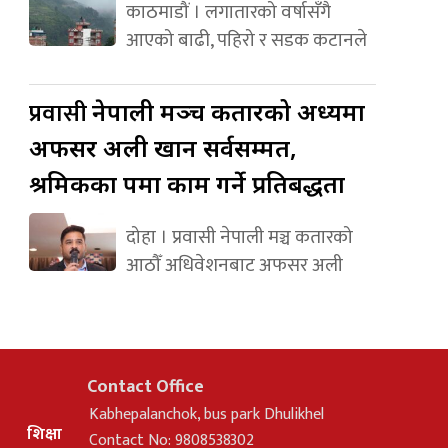
काठमाडौं । लगातारको वर्षासँगै
आएको बाढी, पहिरो र सडक कटानले
प्रवासी
नेपाली मञ्च कतारको अध्यक्षमा
अफसर अली खान सर्वसम्मत,
श्रमिकका पक्षमा काम गर्ने प्रतिबद्धता
दोहा । प्रवासी नेपाली मञ्च कतारको
आठौँ अधिवेशनबाट अफसर अली
Contact Office
Kabhepalanchok, bus park Dhulikhel
शिक्षा
Contact No: 9808538302