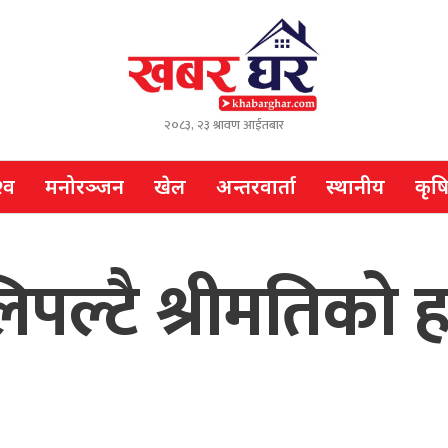
२०८३, २३ श्रावण आईतबार
्व
मनोरञ्जन
खेल
अन्तरवार्ता
स्थानीय
कृष
िपल्टै श्रीमतिको ह