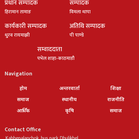
प्रधान सम्पादक
सम्पादक
हिरामान तामाङ
विमला थापा
कार्यकारी सम्पादक
अतिथि सम्पादक
धु्रव रायमाझी
पी पाण्डे
सम्वाददाता
पभेल शाहा-काठमाडौ
Navigation
होम
अन्तरवार्ता
शिक्षा
समाज
स्थानीय
राजनीति
आर्थिक
कृषि
समाज
Contact Office
Kabhepalanchok, bus park Dhulikhel