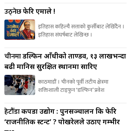
उठ्नेछ
फेरि एमाले !
इतिहास कहिल्यै सत्ताको कुर्सीबाट लेखिँदैन ।
इतिहास संघर्षबाट लेखिन्छ ।
चीनमा
डल्फिन आँधीको ताण्डव, १३ लाखभन्दा
बढी मानिस सुरक्षित स्थानमा सारिए
काठमाडौं । चीनको पूर्वी तटीय क्षेत्रमा
शक्तिशाली टाइफुन ‘डल्फिन’ प्रवेश
हेटौँडा
कपडा उद्योग : पुनसञ्चालन कि फेरि
‘राजनीतिक स्टन्ट’ ? पोखरेलले उठाए गम्भीर