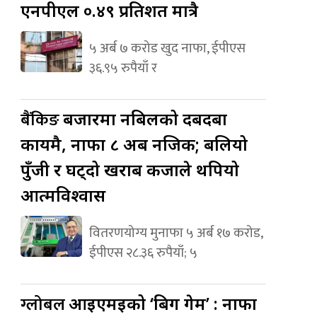
एनपीएल ०.४९ प्रतिशत मात्रै
५ अर्ब ७ करोड खुद नाफा, ईपीएस
३६.९५ रुपैयाँ र
बैंकिङ
बजारमा नबिलको दबदबा
कायमै, नाफा ८ अर्ब नजिक; बलियो
पुँजी र घट्दो खराब कर्जाले थपियो
आत्मविश्वास
वितरणयोग्य मुनाफा ५ अर्ब १७ करोड,
ईपीएस २८.३६ रुपैयाँ; ५
ग्लोबल
आइएमईको ‘बिग गेम’ : नाफा