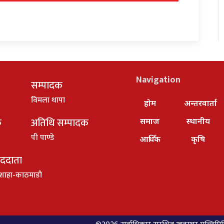
Navigation
सम्पादक
विमला थापा
होम
अन्तरवार्ता
क
अतिथि सम्पादक
समाज
स्थानीय
पी पाण्डे
आर्थिक
कृषि
ाददाता
शाहा-काठमाडौ