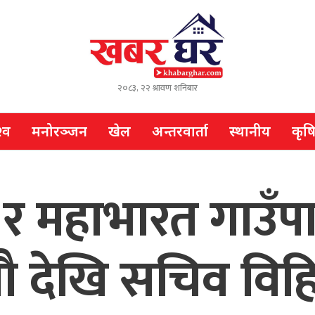
२०८३, २२ श्रावण शनिबार
्व
मनोरञ्जन
खेल
अन्तरवार्ता
स्थानीय
कृष
ल र महाभारत गाउँ
नौ देखि सचिव विह