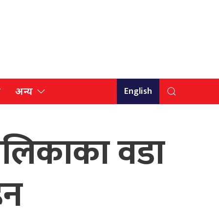
English
ि
अन्य
पालिकाका वडा
िन