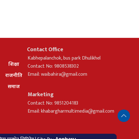
Contact Office
Kabhepalanchok, bus park Dhulikhel
शिक्षा
Contact No: 9808538302
Email:
waibahira@gmail.com
राजनीति
समाज
Marketing
Contact No: 9851204183
Email:
khabargharmultimedia@gmail.com