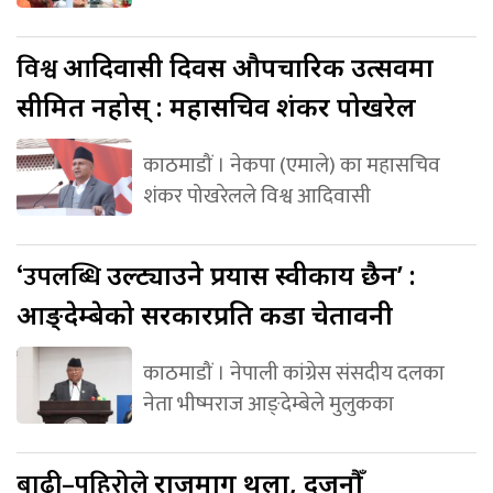
विश्व
आदिवासी दिवस औपचारिक उत्सवमा
सीमित नहोस् : महासचिव शंकर पोखरेल
काठमाडौं । नेकपा (एमाले) का महासचिव
शंकर पोखरेलले विश्व आदिवासी
‘उपलब्धि
उल्ट्याउने प्रयास स्वीकार्य छैन’ :
आङ्देम्बेको सरकारप्रति कडा चेतावनी
काठमाडौं । नेपाली कांग्रेस संसदीय दलका
नेता भीष्मराज आङ्देम्बेले मुलुकका
बाढी–पहिरोले
राजमार्ग थला, दर्जनौँ