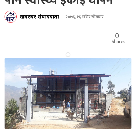
पनि स्वास्थ्य इकाई थपिने
खबरघर संवाददाता
२०७६, १६ मंसिर सोमबार
0
Shares