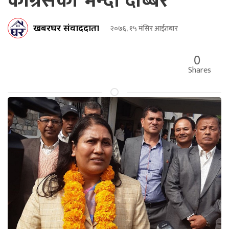
काँग्रेसको भन्दा दोब्बर
खबरघर संवाददाता
२०७६, १५ मंसिर आईतबार
0
Shares