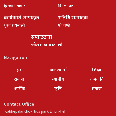
हिरामान तामाङ
विमला थापा
कार्यकारी सम्पादक
अतिथि सम्पादक
धु्रव रायमाझी
पी पाण्डे
सम्वाददाता
पभेल शाहा-काठमाडौ
Navigation
होम
अन्तरवार्ता
शिक्षा
समाज
स्थानीय
राजनीति
आर्थिक
कृषि
समाज
Contact Office
Kabhepalanchok, bus park Dhulikhel