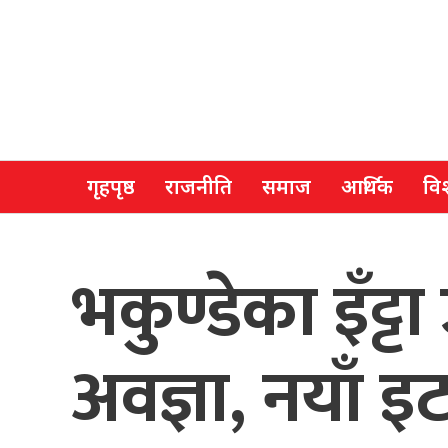
गृहपृष्ठ
राजनीति
समाज
आर्थिक
विश
भकुण्डेका इँट्
अवज्ञा, नयाँ इ