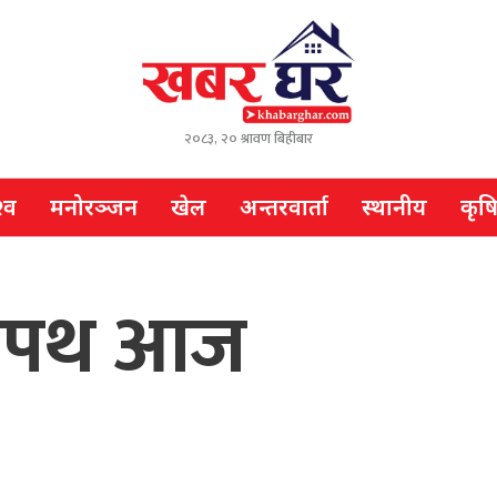
२०८३, २० श्रावण बिहीबार
्व
मनोरञ्जन
खेल
अन्तरवार्ता
स्थानीय
कृष
ो शपथ आज