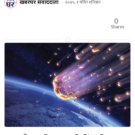
खबरघर संवाददाता
२०७५, १ मंसिर शनिबार
0
Shares