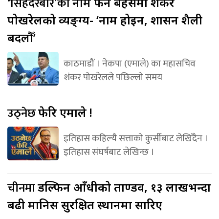
‘सिंहदरबार’को
नाम फेर्ने बहसमा शंकर
पोखरेलको व्यङ्ग्य- ‘नाम होइन, शासन शैली
बदलौँ’
काठमाडौं । नेकपा (एमाले) का महासचिव
शंकर पोखरेलले पछिल्लो समय
उठ्नेछ
फेरि एमाले !
इतिहास कहिल्यै सत्ताको कुर्सीबाट लेखिँदैन ।
इतिहास संघर्षबाट लेखिन्छ ।
चीनमा
डल्फिन आँधीको ताण्डव, १३ लाखभन्दा
बढी मानिस सुरक्षित स्थानमा सारिए