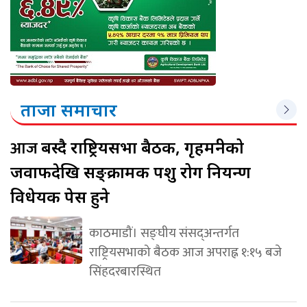
ताजा समाचार
आज
बस्दै राष्ट्रियसभा बैठक, गृहमन्त्रीको
जवाफदेखि सङ्क्रामक पशु रोग नियन्त्रण
विधेयक पेस हुने
काठमाडौं। सङ्घीय संसद्अन्तर्गत
राष्ट्रियसभाको बैठक आज अपराह्न १:१५ बजे
सिंहदरबारस्थित