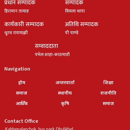
प्रधान सम्पादक
सम्पादक
हिरामान तामाङ
विमला थापा
कार्यकारी सम्पादक
अतिथि सम्पादक
धु्रव रायमाझी
पी पाण्डे
सम्वाददाता
पभेल शाहा-काठमाडौ
Navigation
होम
अन्तरवार्ता
शिक्षा
समाज
स्थानीय
राजनीति
आर्थिक
कृषि
समाज
Contact Office
Kabhepalanchok, bus park Dhulikhel