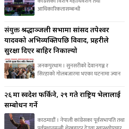
कांग्रेसको विशेष महाधिवेशन तथा
आधिकारिकतासम्बन्धी
संयुक्त
श्रद्धाञ्जली सभामा सांसद तपेश्वर
यादवको अभिव्यक्तिपछि विवाद, प्रहरीले
सुरक्षा दिएर बाहिर निकाल्यो
जनकपुरधाम । सुनसरीको देवानगञ्ज र
सिरहाको गोलबजारमा भएका घटनामा ज्यान
२६
मा स्वदेश फर्किने, २९ गते राष्ट्रिय भेलालाई
सम्बोधन गर्ने
काठमाडौं । नेपाली कांग्रेसका पूर्वसभापति तथा
पूर्वप्रधानमन्त्री शेरबहादुर देउवा स्वास्थ्योपचार