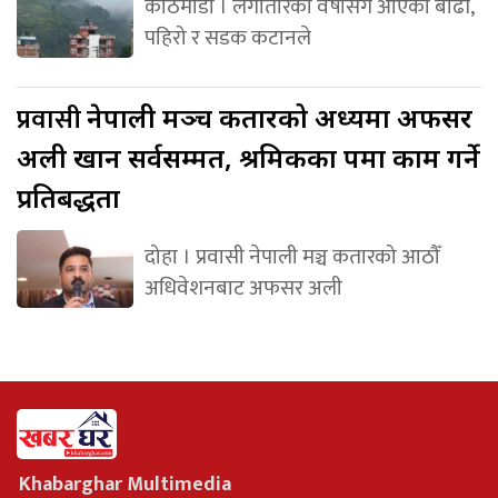
काठमाडौं । लगातारको वर्षासँगै आएको बाढी,
पहिरो र सडक कटानले
प्रवासी
नेपाली मञ्च कतारको अध्यक्षमा अफसर
अली खान सर्वसम्मत, श्रमिकका पक्षमा काम गर्ने
प्रतिबद्धता
दोहा । प्रवासी नेपाली मञ्च कतारको आठौँ
अधिवेशनबाट अफसर अली
Khabarghar Multimedia