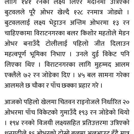
लागि १४१ रनको लक्ष्य लिएर मैदानमा उत्रिएको
बुटवलले पूरै ओभर खेल्दै १२८ रनमात्र जोड्यो ।
बुटवललाई लक्ष्य भेट्टाउन अन्तिम ओभरमा १३ रन
चाहिएकामा विराटनगरका बलर किशोर महतोले मेडन
ओभर बनाउँदै टोलीलाई पहिलो जीत दिलाउन
महत्वपूर्ण भूमिका निभाए । उनले दुई विकेट पनि
लिएका थिए । विराटनगरका लागि मुहम्मद आलम
एक्लैले ७२ रन जोडेका दिए । ४५ बल सामना गरेका
आलमले छ चौका र पाँच छक्का प्रहार गरे ।
आजको पहिलो खेलमा चितवन राइनोजले निर्धारित २०
ओभरमा पाँच विकेटको गुमाउँदै १९३ रन जोडेको थियो
। १९४ रनको विजयी लक्ष्यसहित प्रतिउत्तरमा उत्रिएको
धनगढीले १६ ओभरको दोस्रो बलमा अलआउट हुँदै मात्र