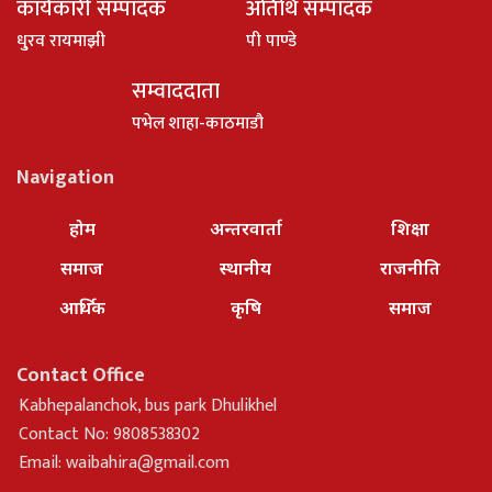
कार्यकारी सम्पादक
अतिथि सम्पादक
धु्रव रायमाझी
पी पाण्डे
सम्वाददाता
पभेल शाहा-काठमाडौ
Navigation
होम
अन्तरवार्ता
शिक्षा
समाज
स्थानीय
राजनीति
आर्थिक
कृषि
समाज
Contact Office
Kabhepalanchok, bus park Dhulikhel
Contact No: 9808538302
Email:
waibahira@gmail.com