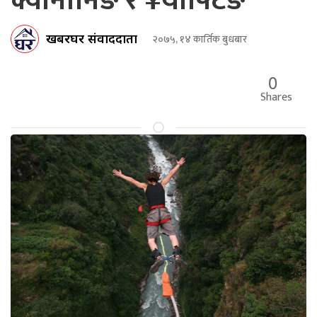
क्यानोनिङ र ¥याफ्टिङ
खबरघर संवाददाता
२०७५, १४ कार्तिक बुधबार
0
Shares