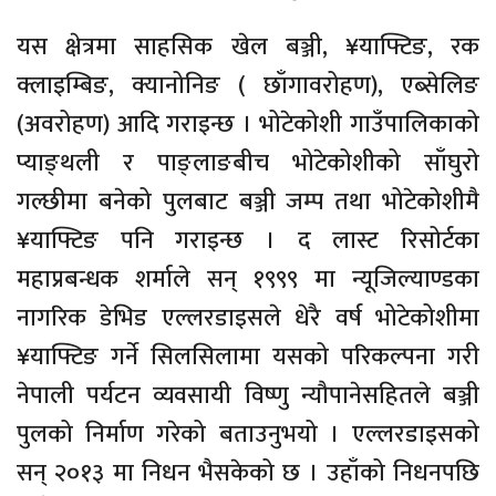
यस क्षेत्रमा साहसिक खेल बञ्जी, ¥याफ्टिङ, रक
क्लाइम्बिङ, क्यानोनिङ ( छाँगावरोहण), एब्सेलिङ
(अवरोहण) आदि गराइन्छ । भोटेकोशी गाउँपालिकाको
प्याङ्थली र पाङ्लाङबीच भोटेकोशीको साँघुरो
गल्छीमा बनेको पुलबाट बञ्जी जम्प तथा भोटेकोशीमै
¥याफ्टिङ पनि गराइन्छ । द लास्ट रिसोर्टका
महाप्रबन्धक शर्माले सन् १९९९ मा न्यूजिल्याण्डका
नागरिक डेभिड एल्लरडाइसले धेरै वर्ष भोटेकोशीमा
¥याफ्टिङ गर्ने सिलसिलामा यसको परिकल्पना गरी
नेपाली पर्यटन व्यवसायी विष्णु न्यौपानेसहितले बञ्जी
पुलको निर्माण गरेको बताउनुभयो । एल्लरडाइसको
सन् २०१३ मा निधन भैसकेको छ । उहाँको निधनपछि