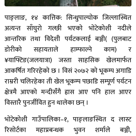
पाङ्लाङ, १४ कात्तिक: सिन्धुपाल्चोक जिल्लास्थित
अत्यन्त साँघुरो गल्छी भएको भोटेकोशी नदीले
आन्तरिक तथा विदेशी पर्यटकलाई बञ्जी( (पुलबाट
डोरीको सहायताले हाम्फाल्ने काम) र
¥याफ्टिङ(जलयात्रा) जस्ता साहसिक खेलमार्फत
आकर्षित गरिरहेको छ । विसं २०७२ को भूकम्प अगाडि
राम्ररी चलिरहेका ती खेल भूकम्प पछाडि सम्पूर्ण पर्यटन
क्षेत्रमै आएको मन्दीसँंगै ह्रास आए पनि हाल आएर
विस्तारै पुनर्जीवित हुन थालेका छन् ।
भोटेकोशी गाउँपालिका–१, पाङ्लाङस्थित द लास्ट
रिसोर्टका महाप्रबन्धक भुवन शर्माले बञ्जी,