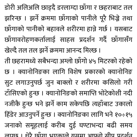
डोरी अलिअलि छाड्दै डरलाग्दा छाँगा र छहराबाट तल
झरिन्छ । झर्ने क्रममा छाँगाको पानीले पूरै भिज्ने तथा
छाँगाको पानीको बहावले शरीरमा हान्ने गर्छ । यसबाट
छाँगावरोहणकर्तालाई साहस प्रदर्शन गर्दै छाँगासंँग
खेल्दै तल तल झर्ने क्रममा आनन्द मिल्छ ।
ती छहरामध्ये सबैभन्दा अग्लो छाँगो ४५ मिटरको रहेको
छ । क्यानोनिङका लागि विशेष प्रकारको क्यानोनिङ
सुट लगाउनुपर्छ जुन बाक्लो र शरीरमा कसिलो गरी
टाँसिएको हुन्छ । क्यानोनिङको समाप्ति भोटेकोशी नदी
नजीकै हुन्छ भने झर्ने काम सकेपछि त्यहाँबाट उकालो
हिँडेर आउनुपर्ने हुन्छ । क्यानोनिङका लागि भने १०÷१५
जनाको समूहलाई करीब दुई घण्टाभन्दा बढी समय
लाग्छ । धेरै छाँगा भएकाले यसमा आफ्नो सीप प्रदर्शन