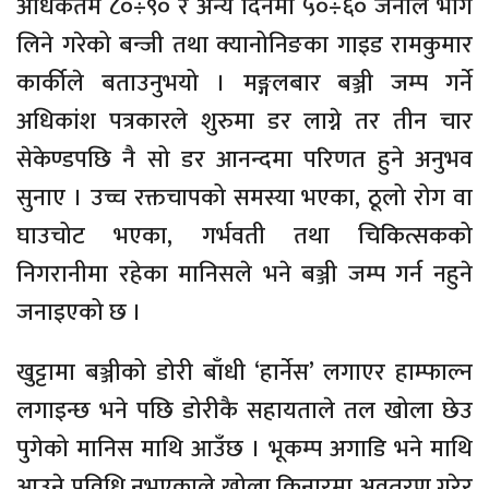
अधिकतम ८०÷९० र अन्य दिनमा ५०÷६० जनाले भाग
लिने गरेको बन्जी तथा क्यानोनिङका गाइड रामकुमार
कार्कीले बताउनुभयो । मङ्गलबार बञ्जी जम्प गर्ने
अधिकांश पत्रकारले शुरुमा डर लाग्ने तर तीन चार
सेकेण्डपछि नै सो डर आनन्दमा परिणत हुने अनुभव
सुनाए । उच्च रक्तचापको समस्या भएका, ठूलो रोग वा
घाउचोट भएका, गर्भवती तथा चिकित्सकको
निगरानीमा रहेका मानिसले भने बञ्जी जम्प गर्न नहुने
जनाइएको छ ।
खुट्टामा बञ्जीको डोरी बाँधी ‘हार्नेस’ लगाएर हाम्फाल्न
लगाइन्छ भने पछि डोरीकै सहायताले तल खोला छेउ
पुगेको मानिस माथि आउँछ । भूकम्प अगाडि भने माथि
आउने प्रविधि नभएकाले खोला किनारमा अवतरण गरेर