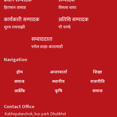
प्रधान सम्पादक
सम्पादक
हिरामान तामाङ
विमला थापा
कार्यकारी सम्पादक
अतिथि सम्पादक
धु्रव रायमाझी
पी पाण्डे
सम्वाददाता
पभेल शाहा-काठमाडौ
Navigation
होम
अन्तरवार्ता
शिक्षा
समाज
स्थानीय
राजनीति
आर्थिक
कृषि
समाज
Contact Office
Kabhepalanchok, bus park Dhulikhel