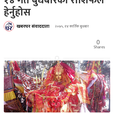
१४ गते बुधबारको राशिफल
हेर्नुहोस
खबरघर संवाददाता
२०७५, १४ कार्तिक बुधबार
0
Shares