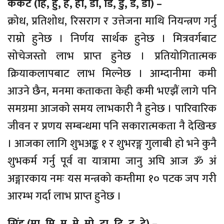
कर्कट (हि, हु, हे, हो, डा, डि, डु, डे, डो) –
क्रोध, प्रतिशोध, रिसराग र उत्तेजना माथि नियन्त्रण गर्नु
राम्रो हुनेछ । निर्णय सार्थक हुनेछ । मित्रवर्गबाट
सोचेजस्तो लाभ प्राप्त हुनेछ । प्रतियोगितात्मक
क्रियाकलापबाट लाभ मिल्नेछ । आम्दानीमा कमी
आउने छैन, मनमा कताकता केही कमी भएझैं लागे पनि
समग्रमा आजको समय लाभकारी नै हुनेछ । पारिवारिक
जीवन र प्रणय सम्बन्धमा पनि सकारात्मकता नै देखिन्छ
। आजका लागि शुभअङ्क १ र शुभरङ्ग गुलाबी हो भने कुनै
शुभकर्म गर्नु पूर्व वा यात्रामा जानु अघि आज ॐ अं
अङ्गारकाय नमः यस मन्त्रको कम्तीमा १० पटक जप गरी
आरम्भ गर्दा लाभ प्राप्त हुनेछ ।
सिंह (मा, मि, मु, मे, मो, टा, टि, टु, टे) –