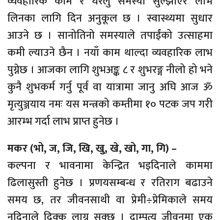
व्यवहारिक काम र घरेलु समस्या सुल्झाएर लाभ
लिनका लागि दिन अनुकूल छ । स्वास्थ्यमा सुधार
आउने छ । सानोतिनो समस्याले तपाईंको उत्साहमा
कमी ल्याउने छैन । नयाँ काम थाल्दा व्यवहारिक लाभ
पुग्नेछ । आजका लागि शुभअङ्क ८ र शुभरङ्ग नीलो हो भने
कुनै शुभकर्म गर्नु पूर्व वा यात्रामा जानु अघि आज ॐ
मृत्युञ्जयाय नमः यस मन्त्रको कम्तीमा १० पटक जप गरी
आरम्भ गर्दा लाभ प्राप्त हुनेछ ।
मकर (भो, ज, जि, खि, खु, खे, खो, गा, गि) –
कल्पना र भावनामा केन्द्रित भइदिनाले काममा
ढिलासुस्ती हुनेछ । प्रणयसम्बन्ध र रतिराग बढाउने
समय छ, तर जीवनसाथी वा प्रेमी÷प्रेमिकाले समय
नदिनाले दिक्क लाग्न सक्छ । दाम्पत्य जीवनमा एक