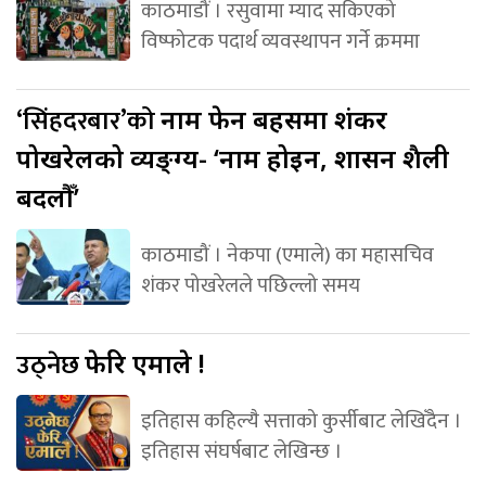
काठमाडौं । रसुवामा म्याद सकिएको
विष्फोटक पदार्थ व्यवस्थापन गर्ने क्रममा
‘सिंहदरबार’को
नाम फेर्ने बहसमा शंकर
पोखरेलको व्यङ्ग्य- ‘नाम होइन, शासन शैली
बदलौँ’
काठमाडौं । नेकपा (एमाले) का महासचिव
शंकर पोखरेलले पछिल्लो समय
उठ्नेछ
फेरि एमाले !
इतिहास कहिल्यै सत्ताको कुर्सीबाट लेखिँदैन ।
इतिहास संघर्षबाट लेखिन्छ ।