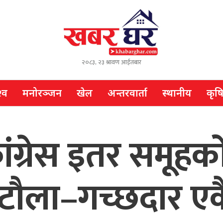
२०८३, २३ श्रावण आईतबार
्व
मनोरञ्जन
खेल
अन्तरवार्ता
स्थानीय
कृष
ग्रेस इतर समूहको 
टौला–गच्छदार एकै