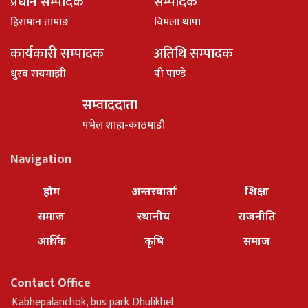
प्रधान सम्पादक
सम्पादक
हिरामान तामाङ
विमला थापा
कार्यकारी सम्पादक
अतिथि सम्पादक
धु्रव रायमाझी
पी पाण्डे
सम्वाददाता
पभेल शाहा-काठमाडौ
Navigation
होम
अन्तरवार्ता
शिक्षा
समाज
स्थानीय
राजनीति
आर्थिक
कृषि
समाज
Contact Office
Kabhepalanchok, bus park Dhulikhel