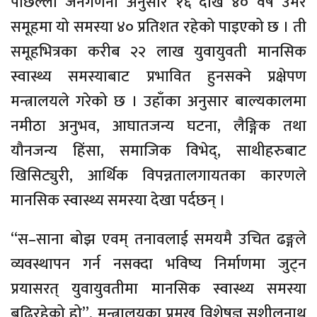
पछिल्लो जनगणना अनुसार १६ देखि ४० वर्ष उमेर
समूहमा यो समस्या ४० प्रतिशत रहेको पाइएको छ । ती
समूहभित्रका करीब २२ लाख युवायुवती मानसिक
स्वास्थ्य समस्याबाट प्रभावित हुनसक्ने प्रक्षेपण
मन्त्रालयले गरेको छ । उहाँका अनुसार बाल्यकालमा
नमीठा अनुभव, आघातजन्य घटना, लैङ्गिक तथा
यौनजन्य हिंसा, समाजिक विभेद्, साथीहरुबाट
खिसिट्युरी, आर्थिक विपन्नतालगायतका कारणले
मानसिक स्वास्थ्य समस्या देखा पर्दछन् ।
“स–साना बोझ एवम् तनावलाई समयमै उचित ढङ्गले
व्यवस्थापन गर्न नसक्दा भविष्य निर्माणमा जुट्न
प्रयासरत् युवायुवतीमा मानसिक स्वास्थ्य समस्या
बढिरहेको हो”, मन्त्रालयका प्रमुख विशेषज्ञ सुशीलनाथ