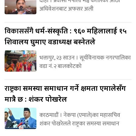
दोहा । प्रवासी नेपाली मञ्च कतारको आठौँ
अधिवेशनबाट अफसर अली
विकाससँगै
धर्म-संस्कृति : ९६० महिलालाई १५
शिवालय घुमाए वडाध्यक्ष बस्नेतले
भक्तपुर, २३ साउन । सूर्यविनायक नगरपालिका
वडा नं. २ बालकोटको
राष्ट्रका
समस्या समाधान गर्ने क्षमता एमालेसँग
मात्रै छ : शंकर पोखरेल
काठमाडौं । नेकपा (एमाले)का महासचिव
शंकर पोखरेलले राष्ट्रका समस्या समाधान