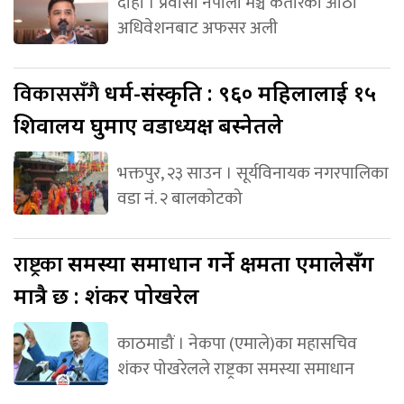
दोहा । प्रवासी नेपाली मञ्च कतारको आठौँ
अधिवेशनबाट अफसर अली
विकाससँगै
धर्म-संस्कृति : ९६० महिलालाई १५
शिवालय घुमाए वडाध्यक्ष बस्नेतले
भक्तपुर, २३ साउन । सूर्यविनायक नगरपालिका
वडा नं. २ बालकोटको
राष्ट्रका
समस्या समाधान गर्ने क्षमता एमालेसँग
मात्रै छ : शंकर पोखरेल
काठमाडौं । नेकपा (एमाले)का महासचिव
शंकर पोखरेलले राष्ट्रका समस्या समाधान