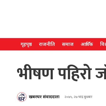
गृहपृष्ठ
राजनीति
समाज
आर्थिक
विश
भीषण पहिरो जा
खबरघर संवाददाता
२०७५, २७ भाद्र बुधबार