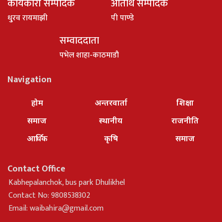
कार्यकारी सम्पादक
अतिथि सम्पादक
धु्रव रायमाझी
पी पाण्डे
सम्वाददाता
पभेल शाहा-काठमाडौ
Navigation
होम
अन्तरवार्ता
शिक्षा
समाज
स्थानीय
राजनीति
आर्थिक
कृषि
समाज
Contact Office
Kabhepalanchok, bus park Dhulikhel
Contact No: 9808538302
Email:
waibahira@gmail.com