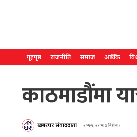
गृहपृष्ठ
राजनीति
समाज
आर्थिक
विश
काठमाडौंमा यात्
खबरघर संवाददाता
२०७५, २१ भाद्र बिहीबार