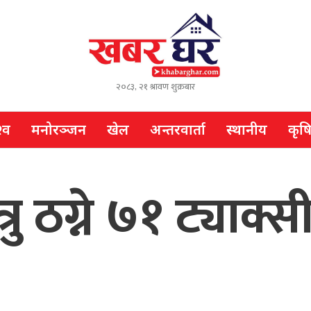
२०८३, २१ श्रावण शुक्रबार
्व
मनोरञ्जन
खेल
अन्तरवार्ता
स्थानीय
कृष
रु ठग्ने ७१ ट्याक्स